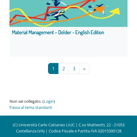
Material Management – Dolder - English Edition
Pagina 1
Pagina 2
Pagina 3
Pagina successiva
1
2
3
»
Non sei collegato. (
Login
)
Passa al tema standard
(C) Università Carlo Cattaneo LIUC | C.so Matteotti, 22 - 21053
Castellanza (VA) | Codice Fiscale e Partita IVA 02015300128